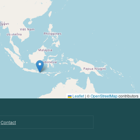
Leaflet
|
©
OpenStreetMap
contributors
Contact