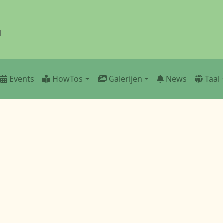
l
Events
HowTos
Galerijen
News
Taal