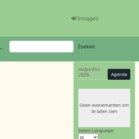
Menü Benutzer
Inloggen
Zoeken
Zoeken
augustus
Agenda
2026
Geen evenementen om
te laten zien
Select Language: