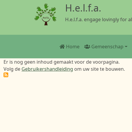
Overslaan en naar de inhoud gaan
H.e.l.f.a.
H.e.l.f.a. engage lovingly for al
Main navigation
Home
Gemeenschap
Er is nog geen inhoud gemaakt voor de voorpagina.
Volg de
Gebruikershandleiding
om uw site te bouwen.